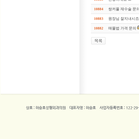
쌍커풀 재수술 문
10884
원장님 잘지내시죠
10883
매몰법 가격 문의
10882