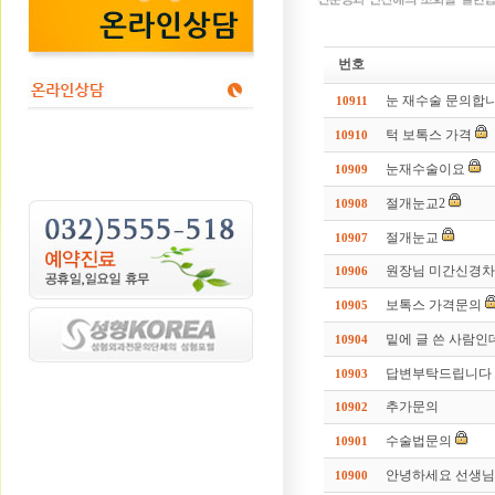
번호
눈 재수술 문의합니
10911
턱 보톡스 가격
10910
눈재수술이요
10909
절개눈교2
10908
절개눈교
10907
원장님 미간신경차
10906
보톡스 가격문의
10905
밑에 글 쓴 사람인
10904
답변부탁드립니다
10903
추가문의
10902
수술법문의
10901
안녕하세요 선생님
10900